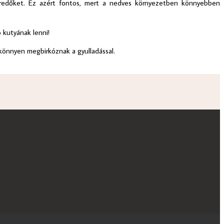
a a redőket. Ez azért fontos, mert a nedves környezetben könnyebben
ó kutyának lenni!
 könnyen megbirkóznak a gyulladással.