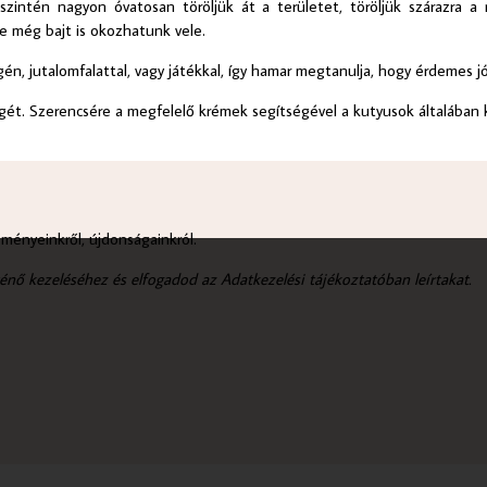
, szintén nagyon óvatosan töröljük át a területet, töröljük szárazr
de még bajt is okozhatunk vele.
gén, jutalomfalattal, vagy játékkal, így hamar megtanulja, hogy érdemes j
égét. Szerencsére a megfelelő krémek segítségével a kutyusok általában
zményeinkről, újdonságainkról.
ténő kezeléséhez és elfogadod az Adatkezelési tájékoztatóban leírtakat.