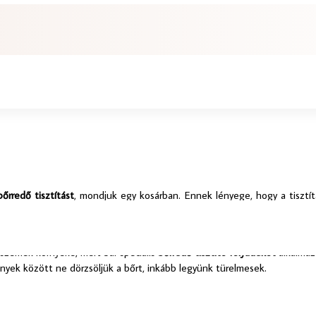
bőrredő tisztítást
, mondjuk egy kosárban. Ennek lényege, hogy a tisztítá
vagy Sheila Kozmetikum
bőrredő tisztító folyadékra
és egy puha rongyra
 szemek környéke, mert bár speciális
bőrredő tisztító folyadékot
alkalma
nyek között ne dörzsöljük a bőrt, inkább legyünk türelmesek.