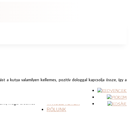
st a kutya valamilyen kellemes, pozitív dologgal kapcsolja össze, így a
TERMÉKEINK
. Óvatosan végezzük
VISZONTELADÓK
zunk, mégis érdemes
TI KÜLDTÉTEK
RÓLUNK