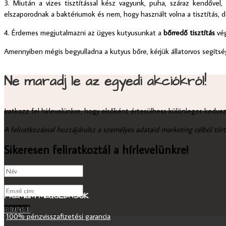
3. Miután a vizes tisztítással kész vagyunk, puha, száraz kendővel
elszaporodnak a baktériumok és nem, hogy használt volna a tisztítás, 
4. Érdemes megjutalmazni az ügyes kutyusunkat a
bőrredő tisztítás
vé
Amennyiben mégis begyulladna a kutyus bőre, kérjük állatorvos segíts
Ne maradj le az egyedi akciókról!
Iratkozz fel hírlevelünkre, hogy elsőként értesülhess különleges kedve
A feliratkozással hozzájárulsz a személyes adataid marketing célból tör
Sikeresen feliratkoztál a hírlevelünkre!
PRÉMIUM MEGOLDÁSOK
Feliratkozás
100% pénzvisszafizetési garancia