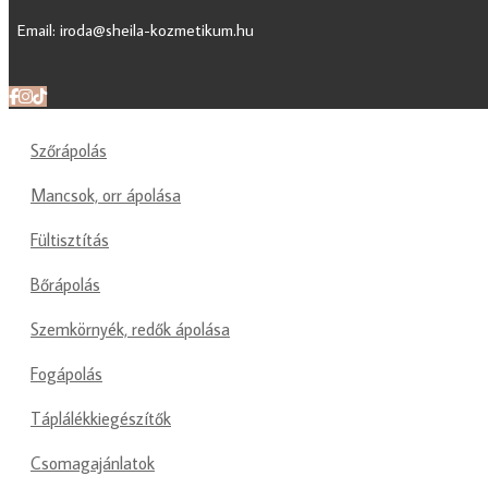
Email: iroda@sheila-kozmetikum.hu
Szőrápolás
Mancsok, orr ápolása
Fültisztítás
Bőrápolás
Szemkörnyék, redők ápolása
Fogápolás
Táplálékkiegészítők
Csomagajánlatok