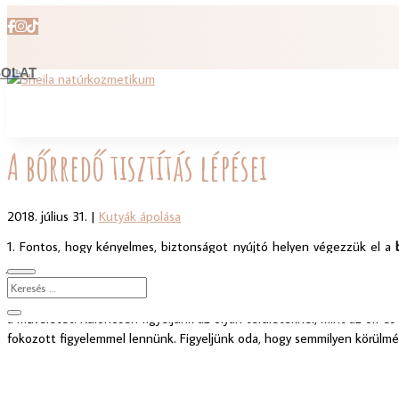
OLAT
A bőrredő tisztítás lépései
2018. július 31.
|
Kutyák ápolása
1. Fontos, hogy kényelmes, biztonságot nyújtó helyen végezzük el a
jövőben sem lesz gondunk a tevékenység elvégzésével.
2. A
bőrredő tisztításhoz
szükségünk lesz meleg, de nem forró vízre, 
a műveletet. Különösen figyeljünk az olyan területeknél, mint az orr és
fokozott figyelemmel lennünk. Figyeljünk oda, hogy semmilyen körülmé