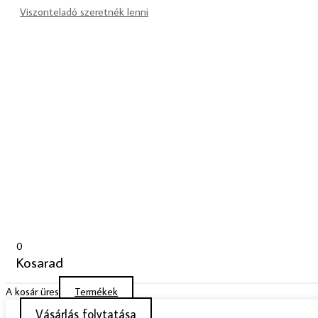
Viszonteladó szeretnék lenni
0
Kosarad
A kosár üres
Termékek
Vásárlás folytatása