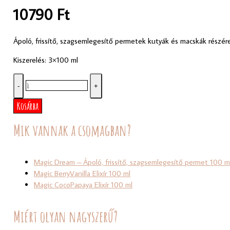
10790
Ft
Ápoló, frissítő, szagsemlegesítő permetek kutyák és macskák részér
Kiszerelés: 3×100 ml
Magic
-
+
Box
mennyiség
Kosárba
Mik vannak a csomagban?
Magic Dream – Ápoló, frissítő, szagsemlegesítő permet 100 m
Magic BerryVanilla Elixír 100 ml
Magic CocoPapaya Elixír 100 ml
Miért olyan nagyszerű?