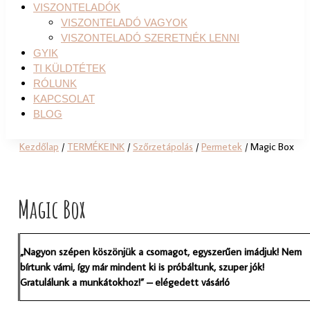
VISZONTELADÓK
VISZONTELADÓ VAGYOK
VISZONTELADÓ SZERETNÉK LENNI
GYIK
TI KÜLDTÉTEK
RÓLUNK
KAPCSOLAT
BLOG
Kezdőlap
/
TERMÉKEINK
/
Szőrzetápolás
/
Permetek
/ Magic Box
Magic Box
„Nagyon szépen köszönjük a csomagot, egyszerűen imádjuk! Nem
bírtunk várni, így már mindent ki is próbáltunk, szuper jók!
Gratulálunk a munkátokhoz!” – elégedett vásárló