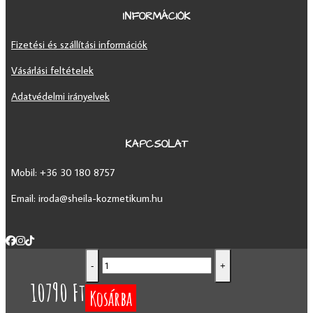
INFORMÁCIÓK
Fizetési és szállítási információk
Vásárlási feltételek
Adatvédelmi irányelvek
KAPCSOLAT
Mobil: +36 30
180 8757
Email: iroda@sheila-kozmetikum.hu
Magic
-
+
Box
10790
Ft
mennyiség
Kosárba