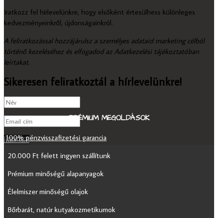
Iratkozz fel hírlevelünkre, hogy elsőként értesülhess különleges
kedvezményeinkről, újdonságainkról.
A feliratkozással hozzájárulsz a személyes adataid marketing célból
történő kezeléséhez és elfogadod az Adatkezelési tájékoztatóban
leírtakat.
Sikeresen feliratkoztál a hírlevelünkre!
PRÉMIUM MEGOLDÁSOK
100% pénzvisszafizetési garancia
Feliratkozás
20.000 Ft felett ingyen szállítunk
Prémium minőségű alapanyagok
Élelmiszer minőségű olajok
Bőrbarát, natúr kutyakozmetikumok