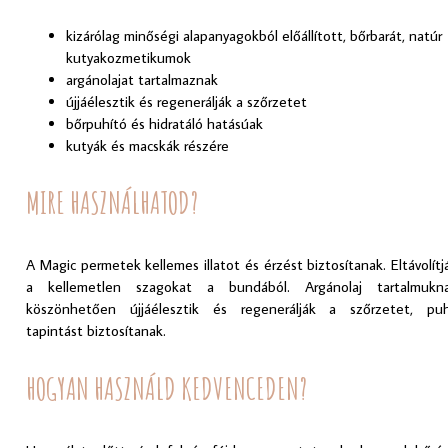
kizárólag minőségi alapanyagokból előállított, bőrbarát, natúr
kutyakozmetikumok
argánolajat tartalmaznak
újjáélesztik és regenerálják a szőrzetet
bőrpuhító és hidratáló hatásúak
kutyák és macskák részére
MIRE HASZNÁLHATOD?
A Magic permetek kellemes illatot és érzést biztosítanak. Eltávolítj
a kellemetlen szagokat a bundából. Argánolaj tartalmukn
köszönhetően újjáélesztik és regenerálják a szőrzetet, pu
tapintást biztosítanak.
HOGYAN HASZNÁLD KEDVENCEDEN?