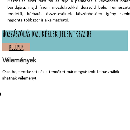
Használat előtt rázd fel és fújd a permetet a kedvenced bőrér
bundájára, majd finom mozdulatokkal dörzsöld bele. Természet
eredetű, bőrbarát összetevőinek köszönhetően igény szerin
naponta többször is alkalmazható.
Hozzászóláshoz, kérlek jelentkezz be
BELÉPEK
Vélemények
Csak bejelentkezett és a terméket már megvásárolt felhasználók
írhatnak véleményt.
 AJÁNLJUK:
Magic Christmas Permet
4070
Ft
5.00
out of
5
Kosárba