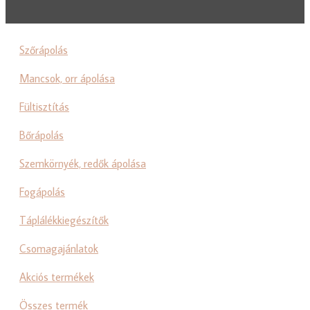
Szőrápolás
Mancsok, orr ápolása
Fültisztítás
Bőrápolás
Szemkörnyék, redők ápolása
Fogápolás
Táplálékkiegészítők
Csomagajánlatok
Akciós termékek
Összes termék