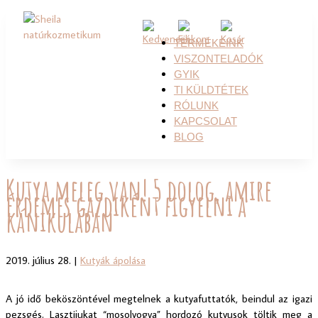
TERMÉKEINK
VISZONTELADÓK
GYIK
TI KÜLDTÉTEK
RÓLUNK
KAPCSOLAT
BLOG
Kutya meleg van! 5 dolog, amire
érdemes gazdiként figyelni a
kánikulában
2019. július 28.
|
Kutyák ápolása
A jó idő beköszöntével megtelnek a kutyafuttatók, beindul az igazi
pezsgés. Lasztijukat “mosolyogva” hordozó kutyusok töltik meg a