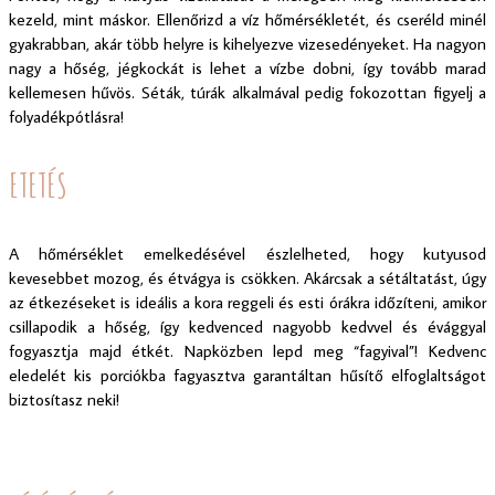
kezeld, mint máskor. Ellenőrizd a víz hőmérsékletét, és cseréld minél
gyakrabban, akár több helyre is kihelyezve vizesedényeket. Ha nagyon
nagy a hőség, jégkockát is lehet a vízbe dobni, így tovább marad
kellemesen hűvös. Séták, túrák alkalmával pedig fokozottan figyelj a
folyadékpótlásra!
ETETÉS
A hőmérséklet emelkedésével észlelheted, hogy kutyusod
kevesebbet mozog, és étvágya is csökken. Akárcsak a sétáltatást, úgy
az étkezéseket is ideális a kora reggeli és esti órákra időzíteni, amikor
csillapodik a hőség, így kedvenced nagyobb kedvvel és évággyal
fogyasztja majd étkét. Napközben lepd meg “fagyival”! Kedvenc
eledelét kis porciókba fagyasztva garantáltan hűsítő elfoglaltságot
biztosítasz neki!