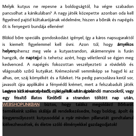
Melyik kutyus ne repesne a boldogságtól, ha végre szabadon
pancsolhat a kánikulában? A nagy játék közepette azonban oda kell
figyelned pajtid kültakarójának védelmére, hiszen a bőrrák és napégés
őt is fenyegeti bundája ellenére!
Blökid bőre speciális gondoskodást igényel, így a káros napsugaraktól
is kiemelt figyelemmel kell óvni. Azon túl, hogy
árnyékos
helyen
pihensz meg vele a kutyastrandon, akármennyire is furán
hangzik, de
naptej
jel is tehetsz azért, hogy véletlenül se égjen meg
kedvenced. A napégés fokozottan veszélyezteti a rövidebb és
világosabb szőrű kutyákat. Krémezésnél semmiképp se hagyd ki az
alhas, orr, száj környékét és a füleket. Ha pedig pancsolásra kerül sor,
javasolt újra applikálni a fényvédő krémet, mert a felszabadult játék
során a blökid szinte biztos, hogy lefürdi magáról.
Legyen szó rovarcsípésről, nyári séták után ápolandó mancsokról, vagy
egy frissítő illatos fürdőről a strandon töltött nap után,
WEBSHOPUNKBAN
biztos, hogy találsz megoldást! Bőrbarát
termékeink széles skálája áll rendelkezésedre, hogy boldog, ápolt és
kiegyensúlyozott kutyusoddal a nyár minden pillanatát gondtalanul
kiélvezhessétek, és életre szóló élményekkel gazdagodjatok!