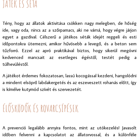
JÁTÉK ÉS SÉTA
Tény, hogy az állatok aktivitása csökken nagy melegben, de hőség
ide, vagy oda, nincs az a szőrpamacs, aki ne várná, hogy végre járjon
egyet a gazdival. Célszerű a játékos séták idejét reggeli és esti
időpontokra ütemezni, amikor hűvösebb a levegő, és a beton sem
tűzforró. Ezzel az apró praktikával biztos, hogy sikerül megóvni
kedvenced mancsait az esetleges égéstől, testét pedig a
túlhevüléstől.
A játékot érdemes fokozatosan, lassú kocogással kezdeni, hangolódni
a mindent elsöprő labdakergetés és az eszeveszett rohanás előtt, így
is kímélve kutymód szívét és szervezetét.
ÉLŐSKÖDŐK ÉS ROVARCSÍPÉSEK
A prevenció legalább annyira fontos, mint az utókezelés! Javasolt
időben felvenni a kapcsolatot az állatorvossal, és a különféle