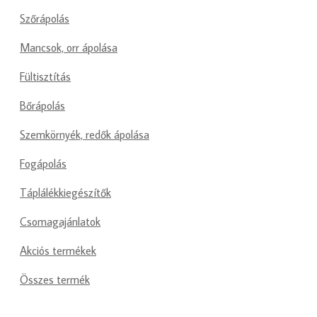
Szőrápolás
Mancsok, orr ápolása
Fültisztítás
Bőrápolás
Szemkörnyék, redők ápolása
Fogápolás
Táplálékkiegészítők
Csomagajánlatok
Akciós termékek
Összes termék