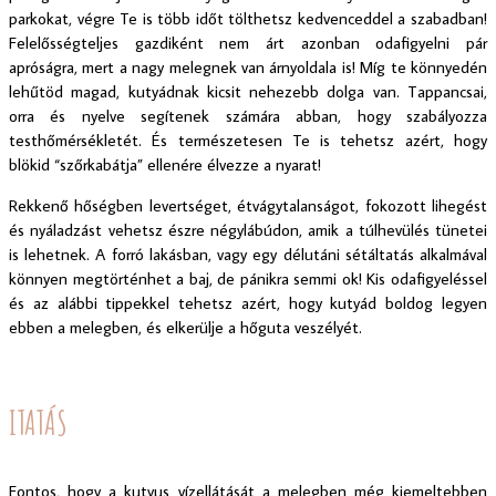
parkokat, végre Te is több időt tölthetsz kedvenceddel a szabadban!
Felelősségteljes gazdiként nem árt azonban odafigyelni pár
apróságra, mert a nagy melegnek van árnyoldala is! Míg te könnyedén
lehűtöd magad, kutyádnak kicsit nehezebb dolga van. Tappancsai,
orra és nyelve segítenek számára abban, hogy szabályozza
testhőmérsékletét. És természetesen Te is tehetsz azért, hogy
blökid “szőrkabátja” ellenére élvezze a nyarat!
Rekkenő hőségben levertséget, étvágytalanságot, fokozott lihegést
és nyáladzást vehetsz észre négylábúdon, amik a túlhevülés tünetei
is lehetnek. A forró lakásban, vagy egy délutáni sétáltatás alkalmával
könnyen megtörténhet a baj, de pánikra semmi ok! Kis odafigyeléssel
és az alábbi tippekkel tehetsz azért, hogy kutyád boldog legyen
ebben a melegben, és elkerülje a hőguta veszélyét.
ITATÁS
Fontos, hogy a kutyus vízellátását a melegben még kiemeltebben