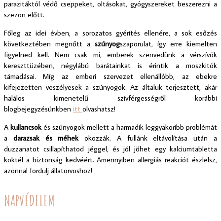
parazitáktól védő cseppeket, oltásokat, gyógyszereket beszerezni a
szezon előtt.
Főleg az idei évben, a sorozatos gyérítés ellenére, a sok esőzés
következtében megnőtt a
szúnyog
szaporulat, így erre kiemelten
figyelned kell. Nem csak mi, emberek szenvedünk a vérszívók
kereszttüzében, négylábú barátainkat is érintik a moszkitók
támadásai. Míg az emberi szervezet ellenállóbb, az ebekre
kifejezetten veszélyesek a szúnyogok. Az általuk terjesztett, akár
halálos kimenetelű szívférgességről korábbi
blogbejegyzésünkben
itt
olvashatsz!
A
kullancsok
és szúnyogok mellett a harmadik leggyakoribb problémát
a
darazsak és méhek
okozzák. A fullánk eltávolítása után a
duzzanatot csillapíthatod jéggel, és jól jöhet egy kalciumtabletta
koktél a biztonság kedvéért. Amennyiben allergiás reakciót észlelsz,
azonnal fordulj állatorvoshoz!
NAPVÉDELEM